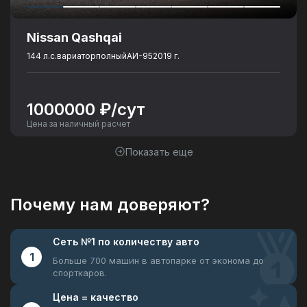
Nissan Qashqai
144 л.с.
вариатор
полный
АИ-95
2019 г.
1000000
₽/сут
Цена за наличный расчет
Показать еще
Почему нам доверяют?
Сеть №1
по количеству авто
1
Больше 700 машин в автопарке
от эконома до
спорткаров.
Цена =
качество