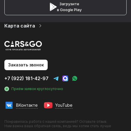
Загрузите
в Google Play
Карта сайта
Автопарк
Цены
Услуги
О компании
Партнеры
Статьи и Новости
Заказать звонок
Контакты
Аренда авто на мероприятия
+7 (922) 181-42-97
Аренда без водителя
Аренда с водителем
Приём заявок круглосуточно
Трансфер в аэропорт
Трансфер в гостиницу
Трансфер на вокзал
ВКонтакте
YouTube
Инвестиции в прокат
Фотосессии с авто
Франшиза
Понравилась работа с нашей компанией? Оставьте отзыв.
Эконом
Нам важна ваша обратная связь, ведь мы хотим стать лучше