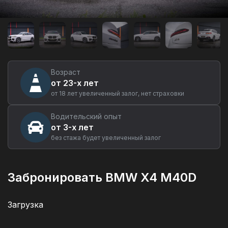
Аренда
автомобиля
BMW
X4
M40D
в
Екатеринбурге
Возраст
от 23-х лет
от 18 лет увеличенный залог, нет страховки
Водительский опыт
от 3-х лет
без стажа будет увеличенный залог
Забронировать BMW X4 M40D
Загрузка