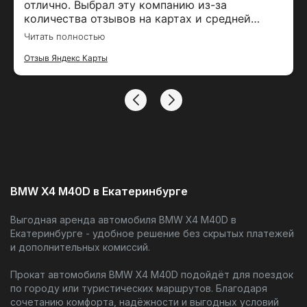
отлично. Выбрал эту компанию из-за
количества отзывов на картах и средней
оценки. Залог вернули вовремя, спасибо за
Читать полностью
тако удобный сервис
Отзыв Яндекс Карты
BMW X4 M40D в Екатеринбурге
Выгодная аренда автомобиля BMW X4 M40D в
Екатеринбурге - удобное решение без скрытых платежей
и дополнительных комиссий.
Прокат автомобиля BMW X4 M40D подойдёт для поездок
по городу или туристических маршрутов. Благодаря
сочетанию комфорта, надёжности и выгодных условий