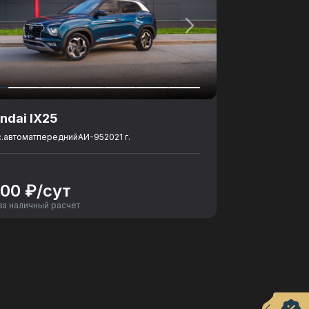
ndai IX25
с.
автомат
передний
АИ-95
2021 г.
000 ₽/сут
за наличный расчет