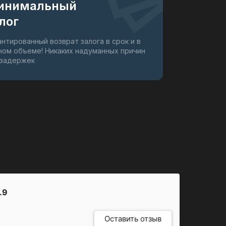
инимальный
лог
антированный возврат залога в срок и в
ном объеме! Никаких надуманных причин
 задержек
.9
Оставить отзыв