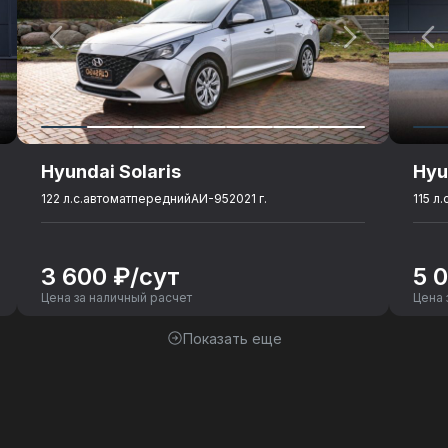
Hyundai Solaris
Hyu
122 л.с.
автомат
передний
АИ-95
2021 г.
115 л.
3 600 ₽/сут
5 
Цена за наличный расчет
Цена 
о стекла
Показать еще