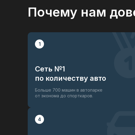
Панорамная крыша
Почему нам дов
Система старт-стоп
AutoHold
Открытие багажника без помощи рук
Светодиодные фары
1
Сеть №1
по количеству авто
Больше 700 машин в автопарке
от эконома до спорткаров.
4