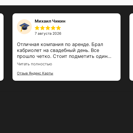
Михаил Чикин
7 августа 2026
Отличная компания по аренде. Брал
кабриолет на свадебный день. Все
прошло четко. Стоит подметить один
момент . Оставил в машине очки с
Читать полностью
камерой стоимостью 60тр. Парни их
нашли и тут же сообщили о них. За это
Отзыв Яндекс Карты
огромный респект парням и успехов в
бизнесе. Рекомендую!