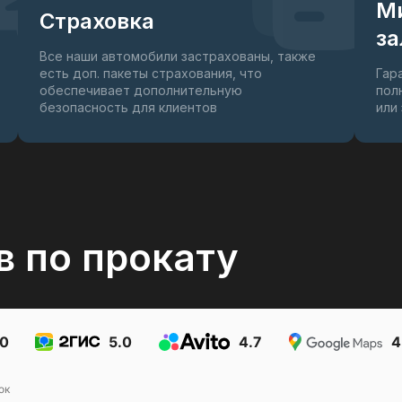
М
Страховка
за
Все наши автомобили застрахованы, также
есть доп. пакеты страхования, что
Гар
обеспечивает дополнительную
пол
безопасность для клиентов
или
в по прокату
.0
5.0
4.7
4
ок