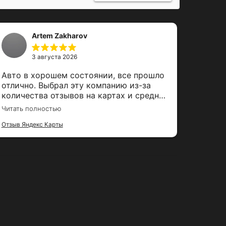
Artem Zakharov
3 августа 2026
Авто в хорошем состоянии, все прошло
Брал мерсе
отлично. Выбрал эту компанию из-за
серви
количества отзывов на картах и средней
быстр
оценки. Залог вернули вовремя, спасибо
забро
Читать полностью
Читать 
за тако удобный сервис
только
Отзыв Яндекс Карты
догов
Отзыв Я
осмот
операт
Не бол
ушло Машина тоже порадовала, в
хорош
небол
испыт
комфо
Приём