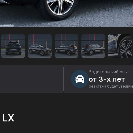
Водительский опыт
от 3-х лет
без стажа будет увелич
 LX