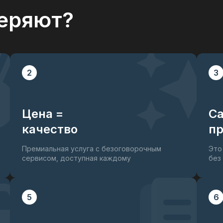
еряют?
2
3
Цена =
С
качество
пр
Премиальная услуга с безоговорочным
Это
сервисом, доступная каждому
без
5
6