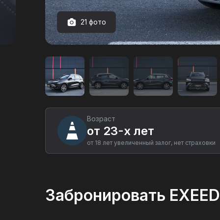
21 фото
Аренда
автомобиля
EXEED
LX
в
Екатеринбурге
Возраст
от 23-х лет
от 18 лет увеличенный залог, нет страховки
Забронировать EXEED