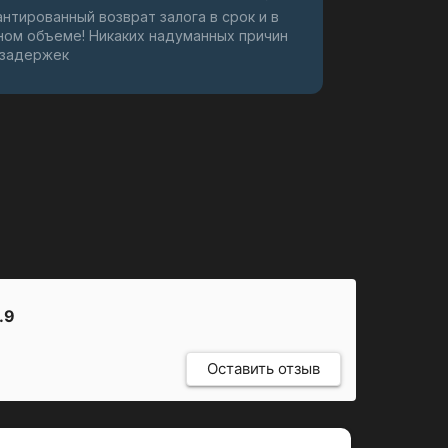
антированный возврат залога в срок и в
ном объеме! Никаких надуманных причин
 задержек
.9
Оставить отзыв