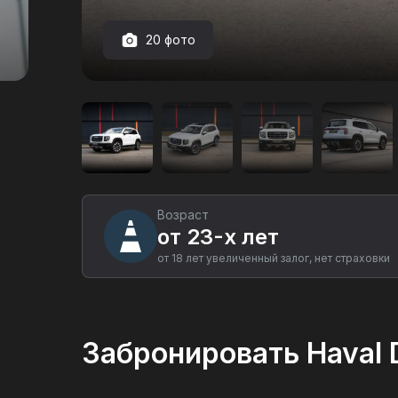
20 фото
Аренда
автомобиля
Haval
Dargo
в
Екатеринбурге
Возраст
от 23-х лет
от 18 лет увеличенный залог, нет страховки
Забронировать Haval 