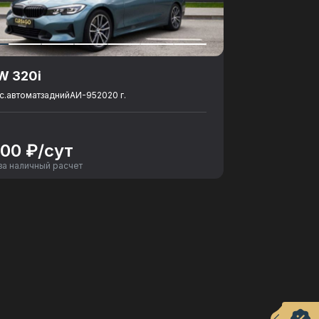
W 320i
с.
автомат
задний
АИ-95
2020 г.
500 ₽/сут
за наличный расчет