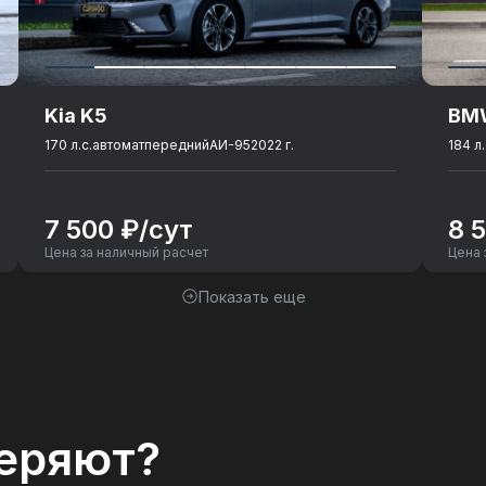
Kia K5
BM
170 л.с.
автомат
передний
АИ-95
2022 г.
184 л.
7 500 ₽/сут
8 
Цена за наличный расчет
Цена 
Показать еще
еряют?