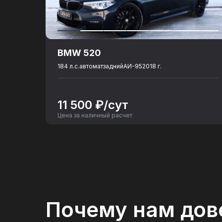
Объем топливного бака
: 70
Разгон до 100 км./ч., сек.
: 0
Количество посадочных мест
: 5
BMW 520
184 л.с.
автомат
задний
АИ-95
2018 г.
11 500 ₽/сут
Цена за наличный расчет
Почему нам дов