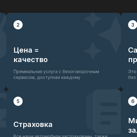
2
3
Цена =
С
качество
пр
Премиальная услуга с безоговорочным
Это
сервисом, доступная каждому
без
5
6
М
Страховка
за
Все наши автомобили застрахованы, также