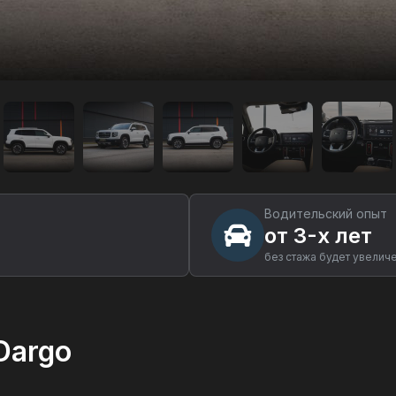
Водительский опыт
от 3-х лет
без стажа будет увелич
Dargo