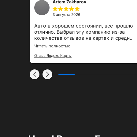
Artem Zakharov
3 августа 2026
,
Авто в хорошем состоянии, все прошло
е было
отлично. Выбрал эту компанию из-за
ль,
количества отзывов на картах и средней
00%
оценки. Залог вернули вовремя, спасибо
Читать полностью
за тако удобный сервис
Отзыв Яндекс Карты