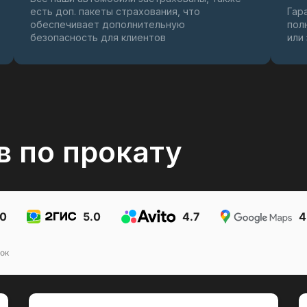
есть доп. пакеты страхования, что
Гар
обеспечивает дополнительную
пол
безопасность для клиентов
или
в по прокату
.0
5.0
4.7
4
ок