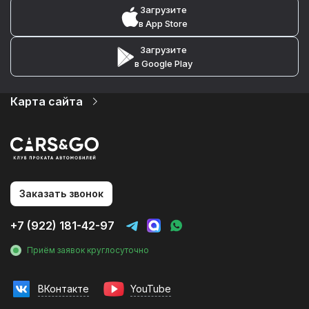
Загрузите
в App Store
Загрузите
в Google Play
Карта сайта
Автопарк
Цены
Услуги
О компании
Партнеры
Статьи и Новости
Заказать звонок
Контакты
Аренда авто на мероприятия
+7 (922) 181-42-97
Аренда без водителя
Аренда с водителем
Приём заявок круглосуточно
Трансфер в аэропорт
Трансфер в гостиницу
Трансфер на вокзал
ВКонтакте
YouTube
Инвестиции в прокат