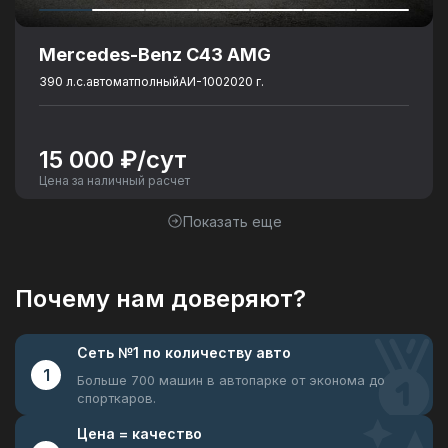
Mercedes-Benz C43 AMG
390 л.с.
автомат
полный
АИ-100
2020 г.
15 000 ₽/сут
Цена за наличный расчет
Показать еще
Почему нам доверяют?
Сеть №1
по количеству авто
1
Больше 700 машин в автопарке
от эконома до
спорткаров.
Цена =
качество