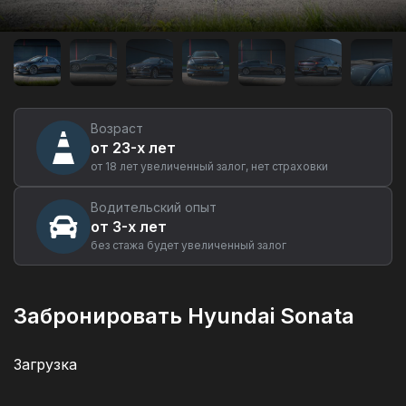
Аренда
автомобиля
Hyundai
Sonata
в
Екатеринбурге
Возраст
от 23-х лет
от 18 лет увеличенный залог, нет страховки
Водительский опыт
от 3-х лет
без стажа будет увеличенный залог
Забронировать Hyundai Sonata
Загрузка