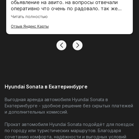
обьявление на авито. на вопросы отвечали
оперативно что очень по радовало. так же
созванивался по телефону, рассказали про
Читать полностью
приложение ответили на вопросы. Дальше
очень удобно было забронировать автомобиль
Отзыв Яндекс Карты
через мобильно приложение. Была постоянная
связь и в МАХ. Сдавал один принимал другой
менеджер. Оба вежливые, позитивные. В
офисе тоже было уютно, комфортно. Прям
классно. По машине тоже все было хорошо.
Были ошибки всплывающие но я думаю это из
за того что сложно сейчас с поддержкой.
Hyundai Sonata в Екатеринбурге
Выгодная аренда автомобиля Hyundai Sonata в
Екатеринбурге - удобное решение без скрытых платежей
и дополнительных комиссий.
Прокат автомобиля Hyundai Sonata подойдёт для поездок
по городу или туристических маршрутов. Благодаря
сочетанию комфорта, надёжности и выгодных условий