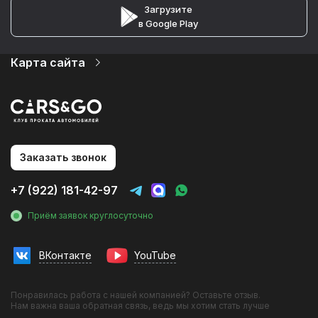
Загрузите
в Google Play
Карта сайта
Автопарк
Цены
Услуги
О компании
Партнеры
Статьи и Новости
Заказать звонок
Контакты
Аренда авто на мероприятия
+7 (922) 181-42-97
Аренда без водителя
Аренда с водителем
Приём заявок круглосуточно
Трансфер в аэропорт
Трансфер в гостиницу
Трансфер на вокзал
ВКонтакте
YouTube
Инвестиции в прокат
Фотосессии с авто
Франшиза
Понравилась работа с нашей компанией? Оставьте отзыв.
Эконом
Нам важна ваша обратная связь, ведь мы хотим стать лучше