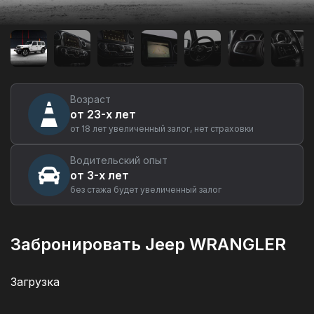
Аренда
автомобиля
Jeep
WRANGLER
в
Екатеринбурге
Возраст
от 23-х лет
от 18 лет увеличенный залог, нет страховки
Водительский опыт
от 3-х лет
без стажа будет увеличенный залог
Забронировать Jeep WRANGLER
Загрузка