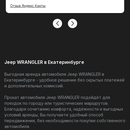
приложение ответили на вопросы. Дальше
очень удобно было забронировать автомобиль
Отзыв Яндекс Карты
через мобильно приложение. Была постоянная
связь и в МАХ. Сдавал один принимал другой
менеджер. Оба вежливые, позитивные. В
офисе тоже было уютно, комфортно. Прям
классно. По машине тоже все было хорошо.
Были ошибки всплывающие но я думаю это из
за того что сложно сейчас с поддержкой.
Jeep WRANGLER в Екатеринбурге
Выгодная аренда автомобиля Jeep WRANGLER в
Екатеринбурге - удобное решение без скрытых платежей
и дополнительных комиссий.
Прокат автомобиля Jeep WRANGLER подойдёт для
поездок по городу или туристических маршрутов.
Благодаря сочетанию комфорта, надёжности и выгодных
условий аренды, Вы получаете удобный способ
передвижения, без необходимости покупки собственного
автомобиля.