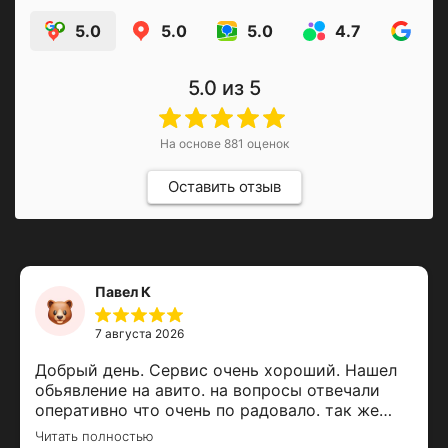
5.0
5.0
5.0
4.7
4.9
5.0
из 5
На основе
881
оценок
Оставить отзыв
Павел К
7 августа 2026
Добрый день. Сервис очень хороший. Нашел
обьявление на авито. на вопросы отвечали
оперативно что очень по радовало. так же
созванивался по телефону, рассказали про
Читать полностью