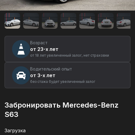
Аренда
автомобиля
Mercedes-
Benz
S63
в
Екатеринбурге
Возраст
от 23-х лет
от 18 лет увеличенный залог, нет страховки
Водительский опыт
от 3-х лет
без стажа будет увеличенный залог
Забронировать Mercedes-Benz
S63
Загрузка