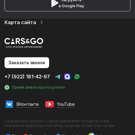
в Google Play
Карта сайта
Автопарк
Цены
Услуги
О компании
Партнеры
Статьи и Новости
Заказать звонок
Контакты
Аренда авто на мероприятия
+7 (922) 181-42-97
Аренда без водителя
Аренда с водителем
Приём заявок круглосуточно
Трансфер в аэропорт
Трансфер в гостиницу
Трансфер на вокзал
ВКонтакте
YouTube
Инвестиции в прокат
Фотосессии с авто
Франшиза
Понравилась работа с нашей компанией? Оставьте отзыв.
Эконом
Нам важна ваша обратная связь, ведь мы хотим стать лучше
Комфорт