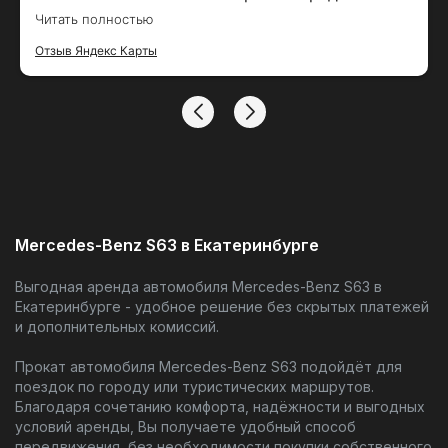
оценки. Залог вернули вовремя, спасибо за
Читать полностью
тако удобный сервис
Отзыв Яндекс Карты
Mercedes-Benz S63 в Екатеринбурге
Выгодная аренда автомобиля Mercedes-Benz S63 в
Екатеринбурге - удобное решение без скрытых платежей
и дополнительных комиссий.
Прокат автомобиля Mercedes-Benz S63 подойдёт для
поездок по городу или туристических маршрутов.
Благодаря сочетанию комфорта, надёжности и выгодных
условий аренды, Вы получаете удобный способ
передвижения, без необходимости покупки собственного