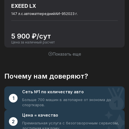
EXEED LX
147 л.с.
автомат
передний
АИ-95
2023 г.
5 900 ₽/сут
Цена за наличный расчет
Показать еще
Почему нам доверяют?
Сеть №1
по количеству авто
1
Больше 700 машин в автопарке
от эконома до
спорткаров.
Цена =
качество
2
Премиальная услуга с безоговорочным
сервисом,
доступная каждому