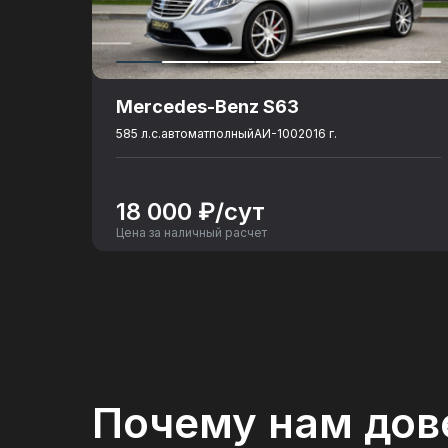
Объем топливного бака
: 60
Разгон до 100 км./ч., сек.
: 11
Количество посадочных мест
: 5
Mercedes-Benz S63
585 л.с.
автомат
полный
АИ-100
2016 г.
18 000 ₽/сут
Цена за наличный расчет
Почему нам дов