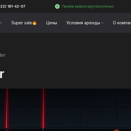
922) 181-42-97
Приём заявок круглосуточно
Super sale
Цены
Условия аренды
О компа
der
r