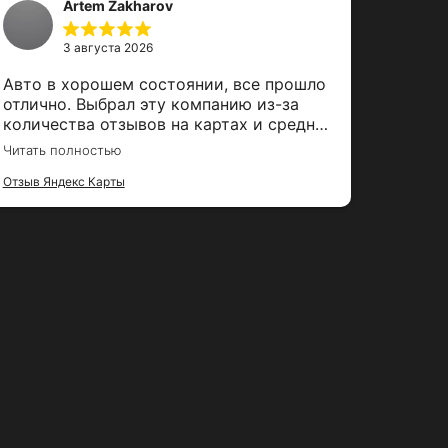
Artem Zakharov
3 августа 2026
Авто в хорошем состоянии, все прошло
Брал мерсе
отлично. Выбрал эту компанию из-за
серви
количества отзывов на картах и средней
быстр
оценки. Залог вернули вовремя, спасибо
забро
Читать полностью
Читать 
за тако удобный сервис
только
Отзыв Яндекс Карты
догов
Отзыв Я
осмот
операт
Не бол
ушло Машина тоже порадовала, в
хорош
небол
испыт
комфо
Приём
минут
состави
понра
Очень