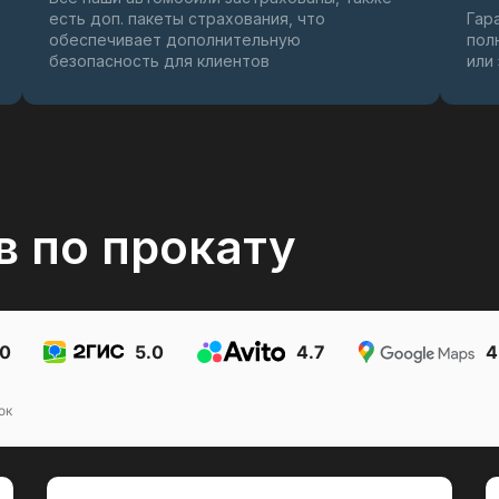
есть доп. пакеты страхования, что
Гар
обеспечивает дополнительную
пол
безопасность для клиентов
или
в по прокату
.0
5.0
4.7
4
ок