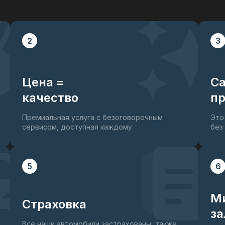
2
3
Цена =
С
качество
пр
Премиальная услуга с безоговорочным
Это
сервисом, доступная каждому
без
5
6
М
Страховка
за
Все наши автомобили застрахованы, также