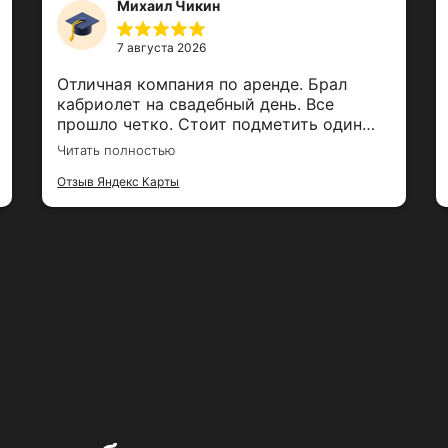
Михаил Чикин
7 августа 2026
Отличная компания по аренде. Брал
кабриолет на свадебный день. Все
прошло четко. Стоит подметить один
момент . Оставил в машине очки с
Читать полностью
камерой стоимостью 60тр. Парни их
нашли и тут же сообщили о них. За это
Отзыв Яндекс Карты
огромный респект парням и успехов в
бизнесе. Рекомендую!