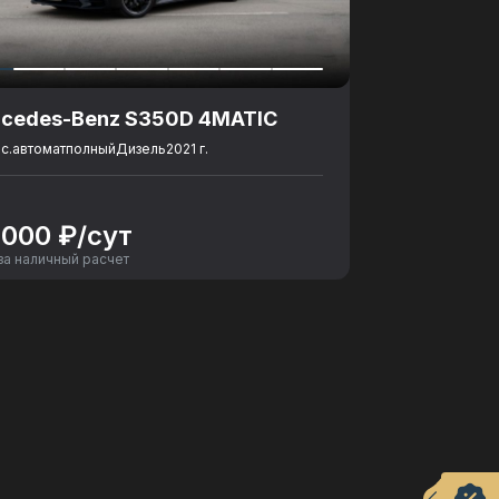
cedes-Benz S350D 4MATIC
с.
автомат
полный
Дизель
2021 г.
 000 ₽/сут
за наличный расчет