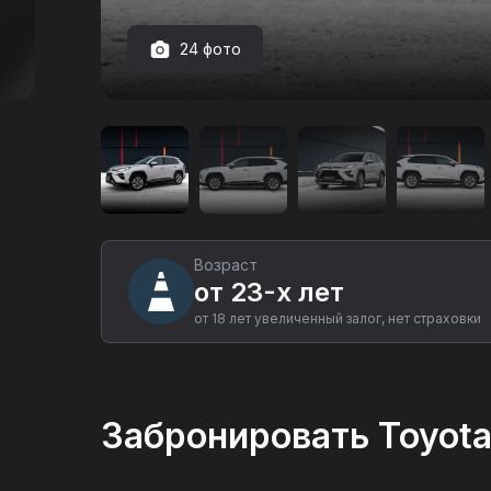
24 фото
Аренда
автомобиля
Toyota
Wildlander
в
Екатеринбурге
Возраст
от 23-х лет
от 18 лет увеличенный залог, нет страховки
Забронировать Toyota