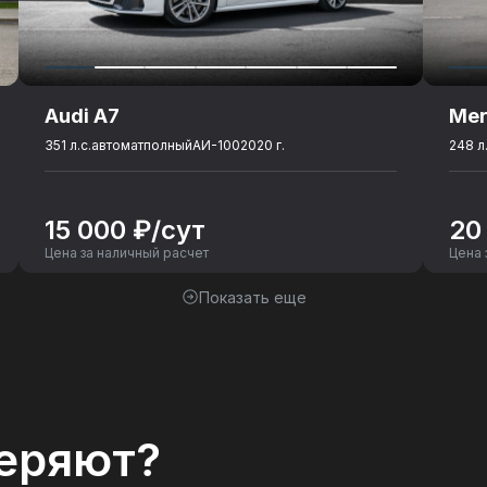
Audi A7
Mer
351 л.с.
автомат
полный
АИ-100
2020 г.
248 л.
15 000 ₽/сут
20
Цена за наличный расчет
Цена 
Показать еще
еряют?