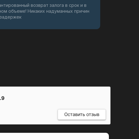
антированный возврат залога в срок и в
ном объеме! Никаких надуманных причин
 задержек
.9
Оставить отзыв