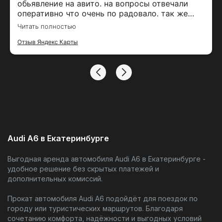
обьявление на авито. на вопросы отвечали
оперативно что очень по радовало. так же
созванивался по телефону, рассказали про
Читать полностью
приложение ответили на вопросы. Дальше
очень удобно было забронировать автомобиль
Отзыв Яндекс Карты
через мобильно приложение. Была постоянная
связь и в МАХ. Сдавал один принимал другой
менеджер. Оба вежливые, позитивные. В
офисе тоже было уютно, комфортно. Прям
классно. По машине тоже все было хорошо.
Были ошибки всплывающие но я думаю это из
за того что сложно сейчас с поддержкой.
Audi A6 в Екатеринбурге
Выгодная аренда автомобиля Audi A6 в Екатеринбурге -
удобное решение без скрытых платежей и
дополнительных комиссий.
Прокат автомобиля Audi A6 подойдёт для поездок по
городу или туристических маршрутов. Благодаря
сочетанию комфорта, надёжности и выгодных условий