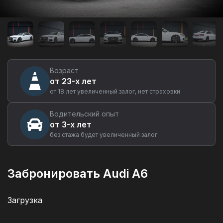
Аренда
автомобиля
Audi
A6
в
Екатеринбурге
Возраст
от 23-х лет
от 18 лет увеличенный залог, нет страховки
Водительский опыт
от 3-х лет
без стажа будет увеличенный залог
Забронировать Audi A6
Загрузка