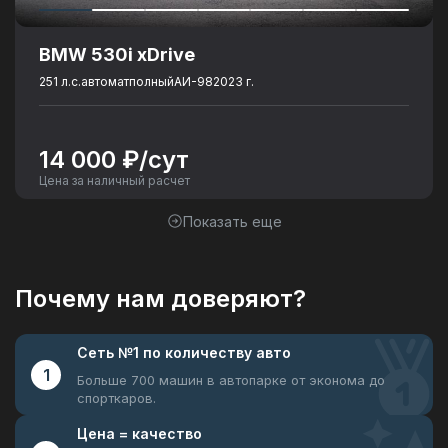
BMW 530i xDrive
251 л.с.
автомат
полный
АИ-98
2023 г.
14 000 ₽/сут
Цена за наличный расчет
Показать еще
Почему нам доверяют?
Сеть №1
по количеству авто
1
Больше 700 машин в автопарке
от эконома до
спорткаров.
Цена =
качество