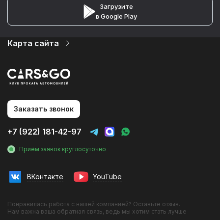
Загрузите
в Google Play
Карта сайта
Автопарк
Цены
Услуги
О компании
Партнеры
Статьи и Новости
Заказать звонок
Контакты
Аренда авто на мероприятия
+7 (922) 181-42-97
Аренда без водителя
Аренда с водителем
Приём заявок круглосуточно
Трансфер в аэропорт
Трансфер в гостиницу
Трансфер на вокзал
ВКонтакте
YouTube
Инвестиции в прокат
Фотосессии с авто
Франшиза
Понравилась работа с нашей компанией? Оставьте отзыв.
Эконом
Нам важна ваша обратная связь, ведь мы хотим стать лучше