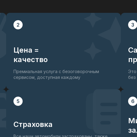
2
3
Цена =
С
качество
пр
Премиальная услуга с безоговорочным
Это
сервисом, доступная каждому
без
5
6
М
Страховка
за
Все наши автомобили застрахованы, также