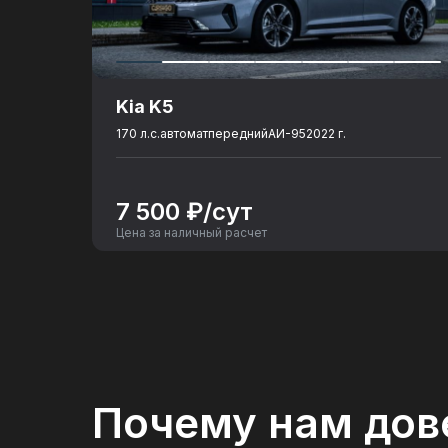
Объем топливного бака
: 95
Разгон до 100 км./ч., сек.
: 4.2
Количество посадочных мест
: 5
Kia K5
170 л.с.
автомат
передний
АИ-95
2022 г.
7 500 ₽/сут
Цена за наличный расчет
Почему нам дов