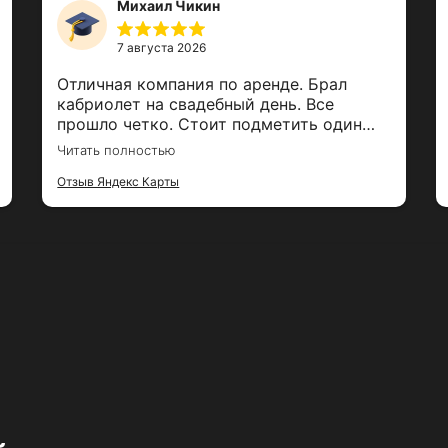
Михаил Чикин
7 августа 2026
Отличная компания по аренде. Брал
кабриолет на свадебный день. Все
прошло четко. Стоит подметить один
момент . Оставил в машине очки с
Читать полностью
камерой стоимостью 60тр. Парни их
нашли и тут же сообщили о них. За это
Отзыв Яндекс Карты
огромный респект парням и успехов в
бизнесе. Рекомендую!