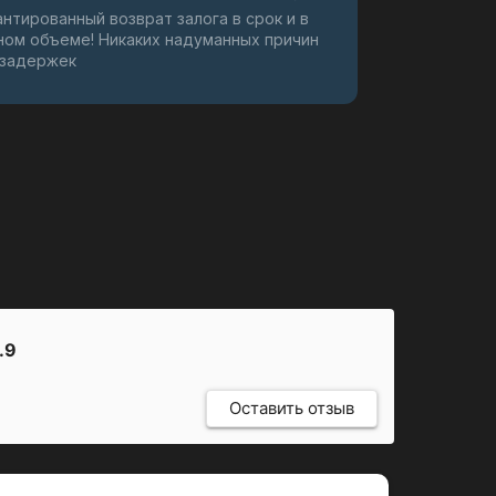
антированный возврат залога в срок и в
ном объеме! Никаких надуманных причин
 задержек
.9
Оставить отзыв