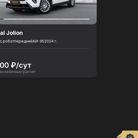
al Jolion
с.
робот
передний
АИ-95
2024 г.
500 ₽/сут
за наличный расчет