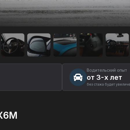
Водительский опыт
от 3-х лет
без стажа будет увелич
 X6M