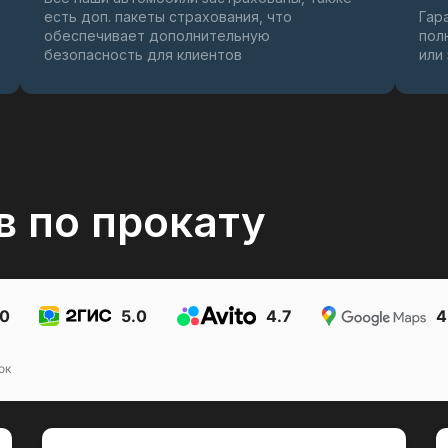
есть доп. пакеты страхования, что
Гар
обеспечивает дополнительную
пол
безопасность для клиентов
или
в по прокату
.0
5.0
4.7
4
ок