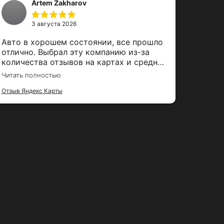
Artem Zakharov
3 августа 2026
Авто в хорошем состоянии, все прошло
Брал мерсе
отлично. Выбрал эту компанию из-за
серви
количества отзывов на картах и средней
быстр
оценки. Залог вернули вовремя, спасибо
забро
Читать полностью
Читать 
за тако удобный сервис
только
Отзыв Яндекс Карты
догов
Отзыв Я
осмот
операт
Не бол
ушло Машина тоже порадовала, в
хорош
небол
испыт
комфо
Приём
минут
состави
понра
Очень