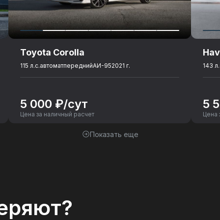
Toyota Corolla
Hav
115 л.с.
автомат
передний
АИ-95
2021 г.
143 л.
5 000 ₽/сут
5 
Цена за наличный расчет
Цена 
Показать еще
еряют?