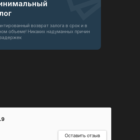
инимальный
лог
антированный возврат залога в срок и в
ном объеме! Никаких надуманных причин
 задержек
.9
Оставить отзыв