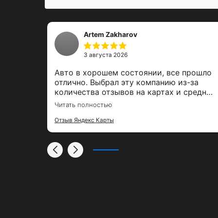
Artem Zakharov
3 августа 2026
,
Авто в хорошем состоянии, все прошло
е было
отлично. Выбрал эту компанию из-за
ль,
количества отзывов на картах и средней
00%
оценки. Залог вернули вовремя, спасибо
Читать полностью
за тако удобный сервис
Отзыв Яндекс Карты