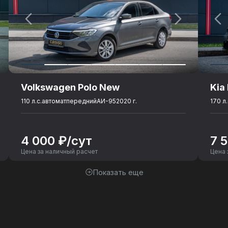
Volkswagen Polo New
Kia
110 л.с.
автомат
передний
АИ-95
2020 г.
170 л.
4 000 ₽/сут
7 
Цена за наличный расчет
Цена 
Показать еще
ний