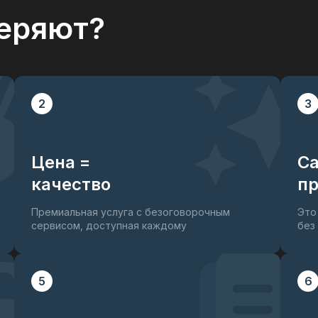
еряют?
2
3
Цена =
С
качество
пр
Премиальная услуга с безоговорочным
Это
сервисом, доступная каждому
без
5
6