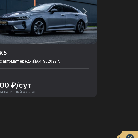
 K5
с.
автомат
передний
АИ-95
2022 г.
500 ₽/сут
за наличный расчет