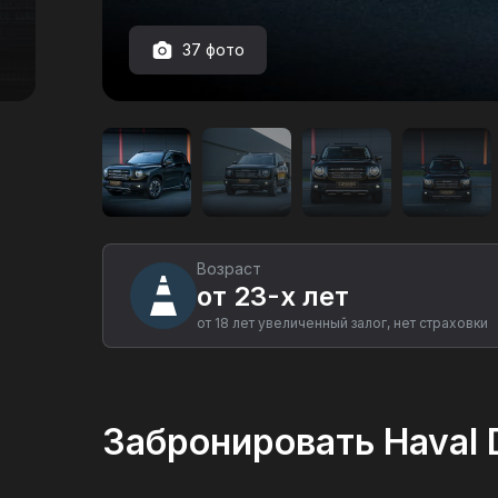
37 фото
Аренда
автомобиля
Haval
Dargo
в
Екатеринбурге
Возраст
от 23-х лет
от 18 лет увеличенный залог, нет страховки
Забронировать Haval 