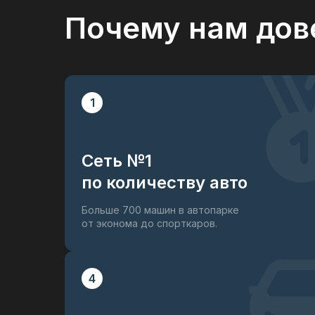
Почему нам дов
Электро-регулировка руля
Бесключевой доступ
Полный привод
Адаптивный круиз-контроль
1
Электропривод багажника
Камеры кругового обзора
Сеть №1
по количеству авто
Больше 700 машин в автопарке
от эконома до спорткаров.
4