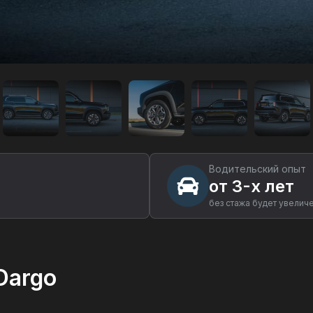
Водительский опыт
от 3-х лет
без стажа будет увелич
Dargo