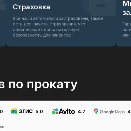
М
Страховка
за
Все наши автомобили застрахованы, также
есть доп. пакеты страхования, что
Гар
обеспечивает дополнительную
пол
безопасность для клиентов
или
в по прокату
.0
5.0
4.7
4
ок