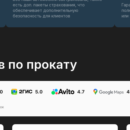
есть доп. пакеты страхования, что
Гар
обеспечивает дополнительную
пол
безопасность для клиентов
или
в по прокату
.0
5.0
4.7
4
ок