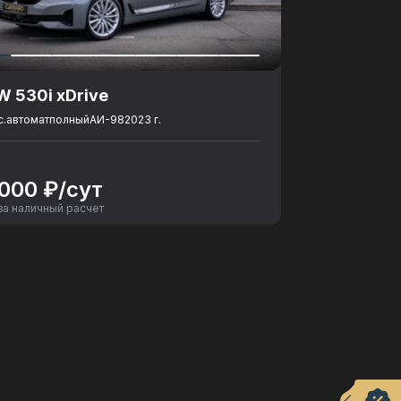
 530i xDrive
с.
автомат
полный
АИ-98
2023 г.
 000 ₽/сут
за наличный расчет