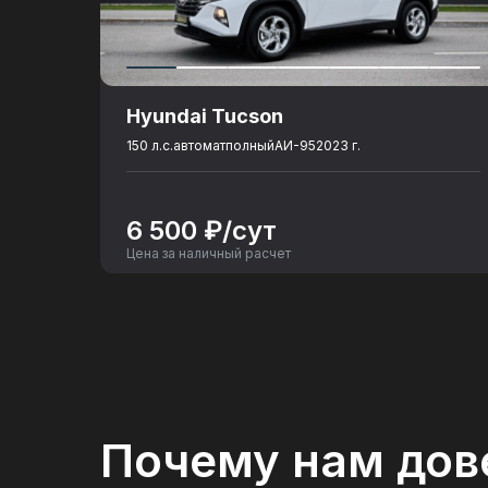
Объем топливного бака
: 60
Разгон до 100 км./ч., сек.
: 6.2
Количество посадочных мест
: 5
Hyundai Tucson
150 л.с.
автомат
полный
АИ-95
2023 г.
6 500 ₽/сут
Цена за наличный расчет
Почему нам дов