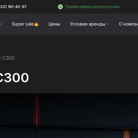
922) 181-42-97
Приём заявок круглосуточно
Super sale
Цены
Условия аренды
О компа
z C300
C300