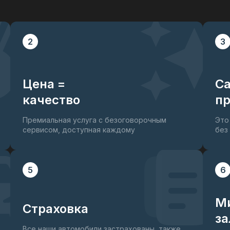
2
3
Цена =
С
качество
пр
Премиальная услуга с безоговорочным
Это
сервисом, доступная каждому
без
5
6
М
Страховка
за
Все наши автомобили застрахованы, также