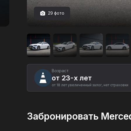
29 фото
Аренда
автомобиля
Mercedes-
Benz
C300
в
Екатеринбурге
Возраст
от 23-х лет
от 18 лет увеличенный залог, нет страховки
Забронировать Merce