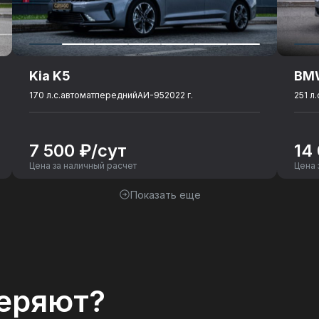
Kia K5
BMW
170 л.с.
автомат
передний
АИ-95
2022 г.
251 л.
7 500 ₽/сут
14
Цена за наличный расчет
Цена 
Показать еще
еряют?