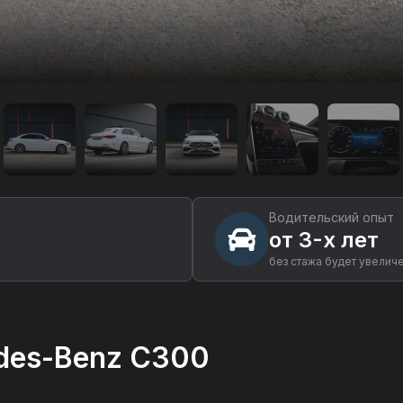
Водительский опыт
от 3-х лет
без стажа будет увелич
des-Benz C300