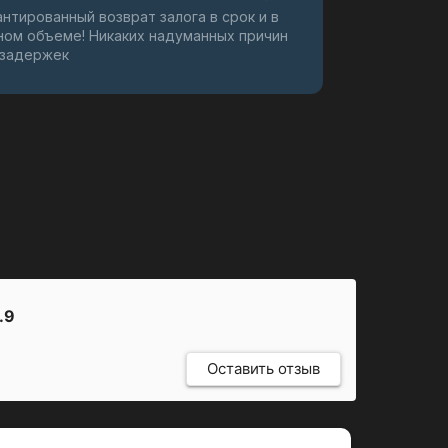
антированный возврат залога в срок и в
ном объеме! Никаких надуманных причин
 задержек
.9
Оставить отзыв