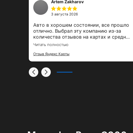
Artem Zakharov
3 августа 2026
,
Авто в хорошем состоянии, все прошло
е было
отлично. Выбрал эту компанию из-за
ль,
количества отзывов на картах и средней
00%
оценки. Залог вернули вовремя, спасибо
Читать полностью
за тако удобный сервис
Отзыв Яндекс Карты