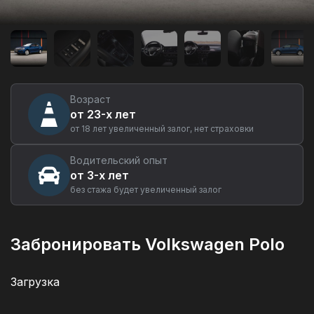
Аренда
автомобиля
Volkswagen
Polo
в
Екатеринбурге
Возраст
от 23-х лет
от 18 лет увеличенный залог, нет страховки
Водительский опыт
от 3-х лет
без стажа будет увеличенный залог
Забронировать Volkswagen Polo
Загрузка