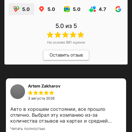
5.0
5.0
5.0
4.7
4.9
5.0
из 5
На основе
881
оценок
Оставить отзыв
Artem Zakharov
3 августа 2026
Авто в хорошем состоянии, все прошло
отлично. Выбрал эту компанию из-за
количества отзывов на картах и средней
оценки. Залог вернули вовремя, спасибо за
Читать полностью