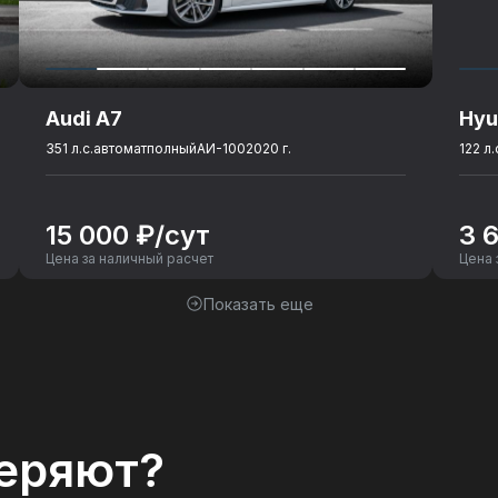
Audi A7
Hyu
351 л.с.
автомат
полный
АИ-100
2020 г.
122 л.
15 000 ₽/сут
3 
Цена за наличный расчет
Цена 
Показать еще
еряют?