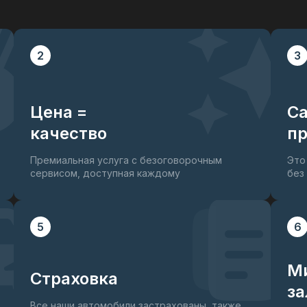
2
3
Цена =
С
качество
пр
Премиальная услуга с безоговорочным
Это
сервисом, доступная каждому
без
5
6
М
Страховка
за
Все наши автомобили застрахованы, также