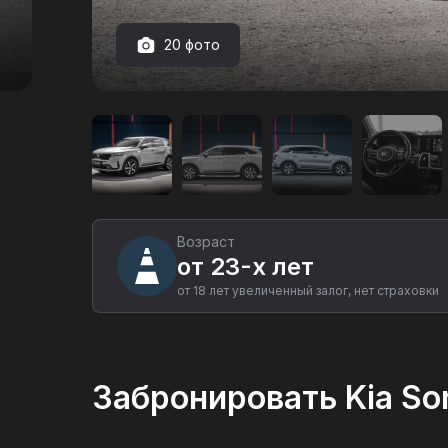
20 фото
Аренда
автомобиля
Kia
Sorento
4WD
в
Екатеринбурге
Возраст
от 23-х лет
от 18 лет увеличенный залог, нет страховки
Забронировать Kia So