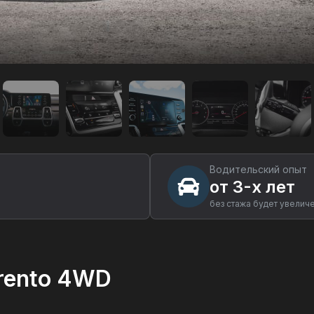
Водительский опыт
от 3-х лет
без стажа будет увелич
rento 4WD