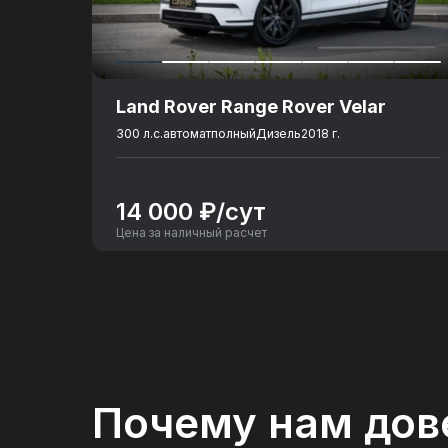
Объем топливного бака
: 67
Разгон до 100 км./ч., сек.
: 10
Количество посадочных мест
: 5
Land Rover Range Rover Velar
300 л.с.
автомат
полный
Дизель
2018 г.
14 000 ₽/сут
Цена за наличный расчет
Почему нам дов