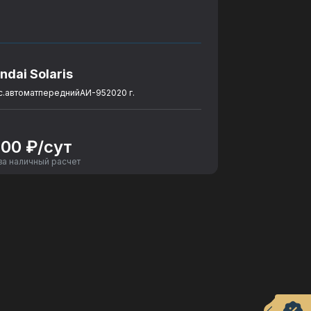
ndai Solaris
с.
автомат
передний
АИ-95
2020 г.
600 ₽/сут
за наличный расчет