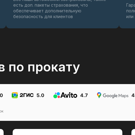
есть доп. пакеты страхования, что
Гар
обеспечивает дополнительную
пол
безопасность для клиентов
или
в по прокату
.0
5.0
4.7
4
ок