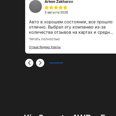
Artem Zakharov
3 августа 2026
,
Авто в хорошем состоянии, все прошло
е было
отлично. Выбрал эту компанию из-за
ль,
количества отзывов на картах и средней
00%
оценки. Залог вернули вовремя, спасибо
Читать полностью
за тако удобный сервис
Отзыв Яндекс Карты