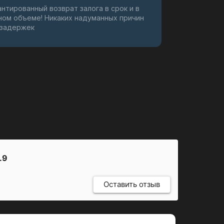
антированный возврат залога в срок и в
ном объеме! Никаких надуманных причин
 задержек
.9
Оставить отзыв