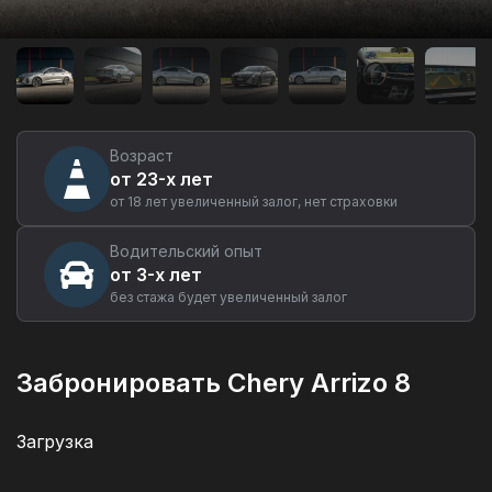
Аренда
автомобиля
Chery
Arrizo
8
в
Екатеринбурге
Возраст
от 23-х лет
от 18 лет увеличенный залог, нет страховки
Водительский опыт
от 3-х лет
без стажа будет увеличенный залог
Забронировать Chery Arrizo 8
Загрузка