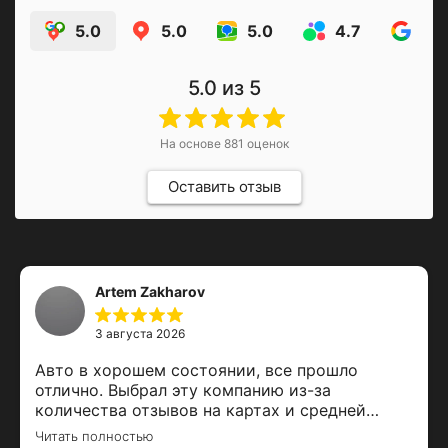
5.0
5.0
5.0
4.7
4.9
5.0
из 5
На основе
881
оценок
Оставить отзыв
Artem Zakharov
3 августа 2026
Авто в хорошем состоянии, все прошло
отлично. Выбрал эту компанию из-за
количества отзывов на картах и средней
оценки. Залог вернули вовремя, спасибо за
Читать полностью