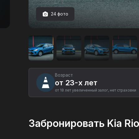
24 фото
Аренда
автомобиля
Kia
Rio
X-
Line
в
Екатеринбурге
Возраст
от 23-х лет
от 18 лет увеличенный залог, нет страховки
Забронировать Kia Rio