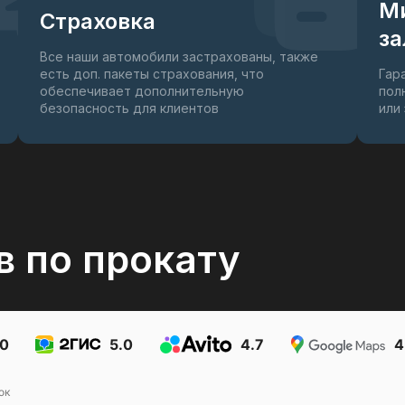
М
Страховка
за
Все наши автомобили застрахованы, также
есть доп. пакеты страхования, что
Гар
обеспечивает дополнительную
пол
безопасность для клиентов
или
в по прокату
.0
5.0
4.7
4
ок