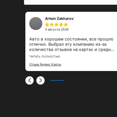
Artem Zakharov
3 августа 2026
,
Авто в хорошем состоянии, все прошло
е было
отлично. Выбрал эту компанию из-за
ль,
количества отзывов на картах и средней
00%
оценки. Залог вернули вовремя, спасибо
Читать полностью
за тако удобный сервис
Отзыв Яндекс Карты