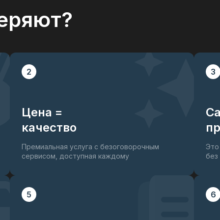
еряют?
2
3
Цена =
С
качество
пр
Премиальная услуга с безоговорочным
Это
сервисом, доступная каждому
без
5
6