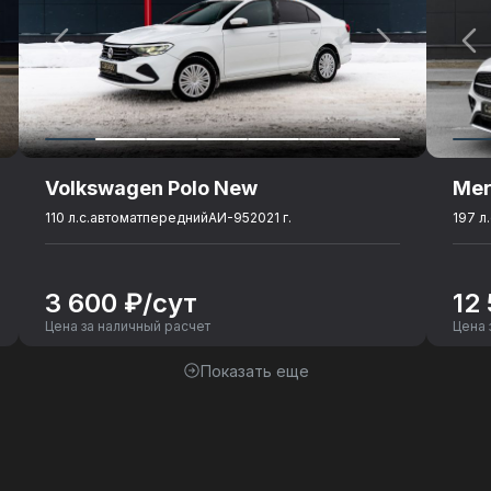
Volkswagen Polo New
Mer
110 л.с.
автомат
передний
АИ-95
2021 г.
197 л.
3 600 ₽/сут
12
Цена за наличный расчет
Цена 
Показать еще