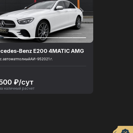
cedes-Benz E200 4MATIC AMG
с.
автомат
полный
АИ-95
2021 г.
 500 ₽/сут
за наличный расчет