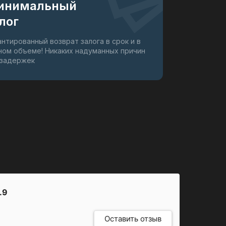
инимальный
лог
антированный возврат залога в срок и в
ном объеме! Никаких надуманных причин
 задержек
.9
Оставить отзыв