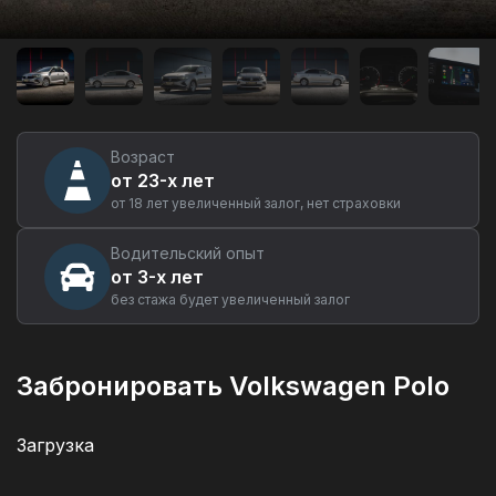
Аренда
автомобиля
Volkswagen
Polo
в
Екатеринбурге
Возраст
от 23-х лет
от 18 лет увеличенный залог, нет страховки
Водительский опыт
от 3-х лет
без стажа будет увеличенный залог
Забронировать Volkswagen Polo
Загрузка