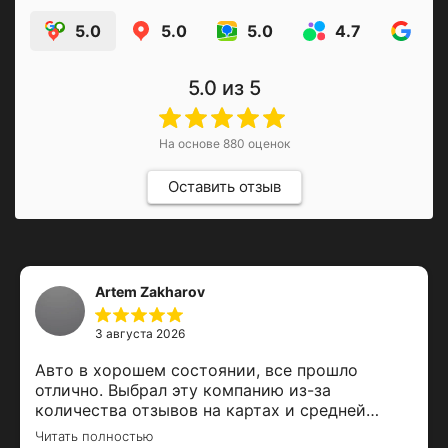
5.0
5.0
5.0
4.7
4.9
5.0
из 5
На основе
880
оценок
Оставить отзыв
Artem Zakharov
3 августа 2026
Авто в хорошем состоянии, все прошло
отлично. Выбрал эту компанию из-за
количества отзывов на картах и средней
оценки. Залог вернули вовремя, спасибо за
Читать полностью