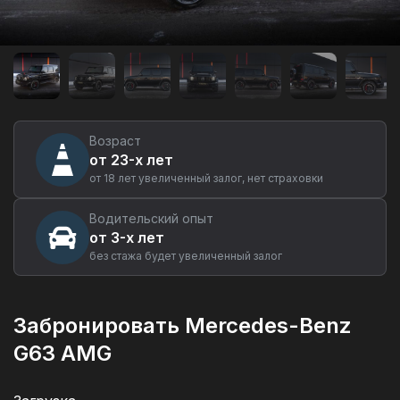
Аренда
автомобиля
Mercedes-
Benz
G63
AMG
в
Возраст
Екатеринбурге
от 23-х лет
от 18 лет увеличенный залог, нет страховки
Водительский опыт
от 3-х лет
без стажа будет увеличенный залог
Забронировать Mercedes-Benz
G63 AMG