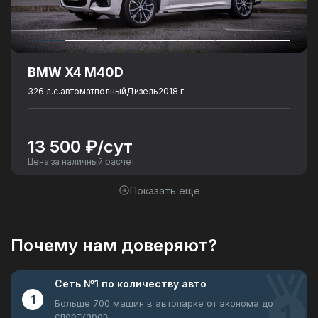
Дополнительное оснащение
запасное колесо
BMW X4 M40D
Держатель для телефона
Универсальное зарядное устройство для смартфонов
326 л.с.
автомат
полный
Дизель
2018 г.
Компрессор для подкачки колёс
Набор автомобилиста
13 500 ₽/сут
Цена за наличный расчет
Показать еще
Почему нам доверяют?
Сеть №1
по количеству авто
1
Больше 700 машин в автопарке
от эконома до
спорткаров.