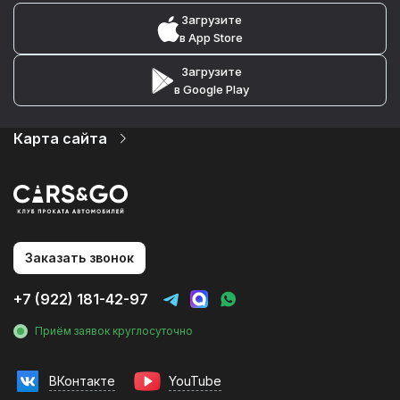
Загрузите
в App Store
Загрузите
в Google Play
Карта сайта
Автопарк
Цены
Услуги
О компании
Партнеры
Статьи и Новости
Заказать звонок
Контакты
Аренда авто на мероприятия
+7 (922) 181-42-97
Аренда без водителя
Аренда с водителем
Приём заявок круглосуточно
Трансфер в аэропорт
Трансфер в гостиницу
Трансфер на вокзал
ВКонтакте
YouTube
Инвестиции в прокат