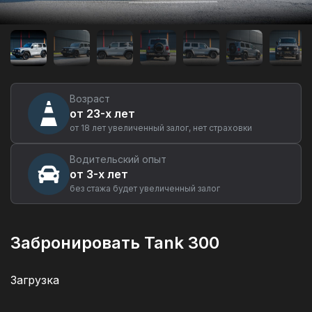
Аренда
автомобиля
Tank
300
в
Екатеринбурге
Возраст
от 23-х лет
от 18 лет увеличенный залог, нет страховки
Водительский опыт
от 3-х лет
без стажа будет увеличенный залог
Забронировать Tank 300
Загрузка