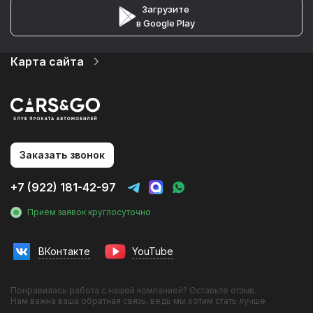
Загрузите
в Google Play
Карта сайта
Автопарк
Цены
Услуги
О компании
Партнеры
Статьи и Новости
Заказать звонок
Контакты
Аренда авто на мероприятия
+7 (922) 181-42-97
Аренда без водителя
Аренда с водителем
Приём заявок круглосуточно
Трансфер в аэропорт
Трансфер в гостиницу
Трансфер на вокзал
ВКонтакте
YouTube
Инвестиции в прокат
Фотосессии с авто
Франшиза
Понравилась работа с нашей компанией? Оставьте отзыв.
Эконом
Нам важна ваша обратная связь, ведь мы хотим стать лучше