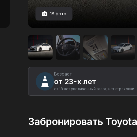
18 фото
Аренда
автомобиля
Toyota
Corolla
в
Екатеринбурге
Возраст
от 23-х лет
от 18 лет увеличенный залог, нет страховки
Забронировать Toyota 