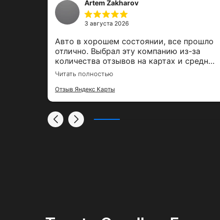
Artem Zakharov
3 августа 2026
,
Авто в хорошем состоянии, все прошло
е было
отлично. Выбрал эту компанию из-за
ль,
количества отзывов на картах и средней
00%
оценки. Залог вернули вовремя, спасибо
Читать полностью
за тако удобный сервис
Отзыв Яндекс Карты