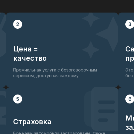
2
3
Цена =
С
качество
пр
Премиальная услуга с безоговорочным
Это
сервисом, доступная каждому
без
5
6
М
Страховка
за
Все наши автомобили застрахованы, также