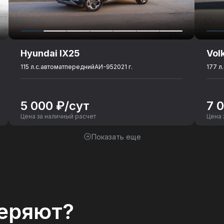
Hyundai IX25
Vol
115 л.с.
автомат
передний
АИ-95
2021 г.
177 л.
5 000 ₽/сут
7 
Цена за наличный расчет
Цена 
Показать еще
еряют?