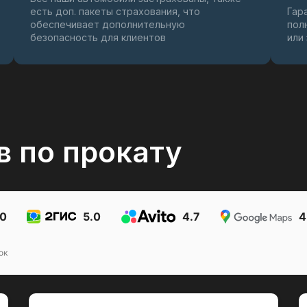
есть доп. пакеты страхования, что
Гар
обеспечивает дополнительную
пол
безопасность для клиентов
или
в по прокату
.0
5.0
4.7
4
ок