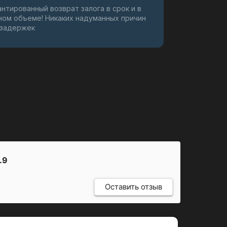
антированный возврат залога в срок и в
ном объеме! Никаких надуманных причин
 задержек
.9
Оставить отзыв