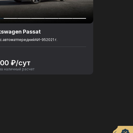
kswagen Passat
с.
автомат
передний
АИ-95
2021 г.
000 ₽/сут
за наличный расчет