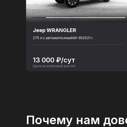
Объем топливного бака
: 60
Разгон до 100 км./ч., сек.
: 10.1
Количество посадочных мест
: 5
Jeep WRANGLER
275 л.с.
автомат
полный
АИ-95
2021 г.
13 000 ₽/сут
Цена за наличный расчет
Почему нам дов