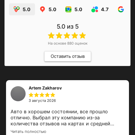
5.0
5.0
5.0
4.7
4.9
5.0
из 5
На основе
880
оценок
Оставить отзыв
Artem Zakharov
3 августа 2026
Авто в хорошем состоянии, все прошло
отлично. Выбрал эту компанию из-за
количества отзывов на картах и средней
оценки. Залог вернули вовремя, спасибо за
Читать полностью