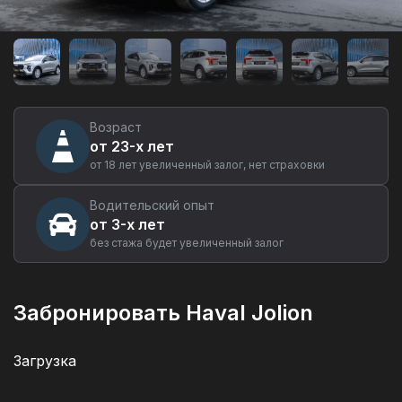
Аренда
автомобиля
Haval
Jolion
в
Екатеринбурге
Возраст
от 23-х лет
от 18 лет увеличенный залог, нет страховки
Водительский опыт
от 3-х лет
без стажа будет увеличенный залог
Забронировать Haval Jolion
Загрузка