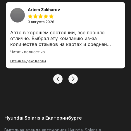
Artem Zakharov
3 августа 2026
Авто в хорошем состоянии, все прошло
отлично. Выбрал эту компанию из-за
количества отзывов на картах и средней
оценки. Залог вернули вовремя, спасибо за
Читать полностью
тако удобный сервис
Отзыв Яндекс Карты
Hyundai Solaris в Екатеринбурге
Выгодная аренда автомобиля Hyundai Solaris в