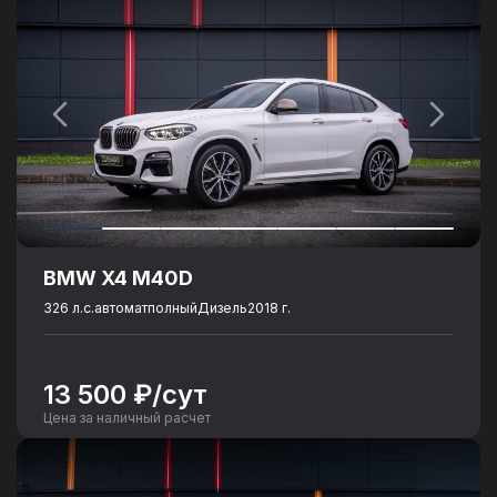
Количество посадочных мест
: 5
Интерьер
Тканевый салон
Комфорт
Автозапуск
Парктроники
BMW X4 M40D
326 л.с.
автомат
полный
Дизель
2018 г.
13 500 ₽/сут
Цена за наличный расчет