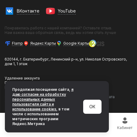
Трансфер в гостиницу
Трансфер на вокзал
ВКонтакте
YouTube
Инвестиции в прокат
Фотосессии с авто
Франшиза
Понравилась работа с нашей компанией? Оставьте отзыв.
Эконом
Нам важна ваша обратная связь, ведь мы хотим стать лучше
Комфорт
Flamp
Яндекс Карты
Google Карты
Кроссовер
Бизнес
Премиум
620144, г. Екатеринбург, Ленинский р-н, ул. Николая Островского,
BMW
дом 1, 1 этаж
Hyundai
Kia
Удаление аккаунта
Mercedes-Benz
Политика конфиденциальности
Toyota
Разработка и продвижение LeadsUp
Продолжая посещение сайта,
я
Volkswagen
даю согласие на обработку
Сертификат
© 2014–2026 «CARS&GO - клуб проката
персональных данных
CARS&GO
автомобилей»
пользователя сайта и
ОК
использование cookies
, в том
числе с использованием
метрических программ
Яндекс.Метрика
Super Sale
Поиск авто
Telegram
Позвонить
Кабинет