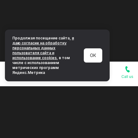
Продолжая посещение сайта,
я
даю согласие на обработку
персональных данных
пользователя сайта и
ОК
использование cookies
, в том
числе с использованием
метрических программ
Яндекс.Метрика
Super Sale
Search cars
Telegram
Call us
Select a car for your dates in the city